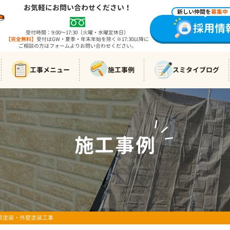
お気軽にお問い合わせください！
新しい仲間を
募集中
採用情
受付時間：9:00～17:30（火曜・水曜定休日）
【完全無料】
受付はGW・夏季・年末年始を除く※17:30以降に
ご相談の方はフォームよりお問い合わせください。
工事メニュー
施工事例
スミタイブログ
施工事例
WORKS
屋根塗装・外壁塗装工事