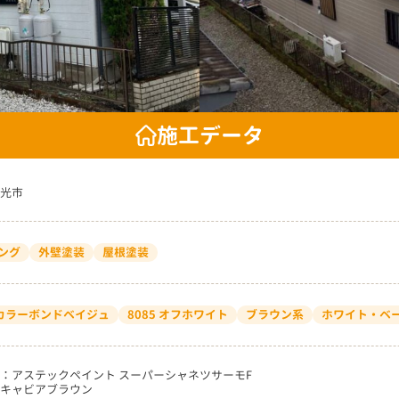
施工データ
光市
ング
外壁塗装
屋根塗装
3 カラーボンドベイジュ
8085 オフホワイト
ブラウン系
ホワイト・ベ
：アステックペイント スーパーシャネツサーモF
キャビアブラウン