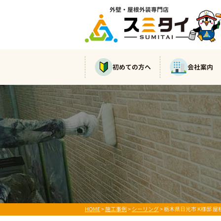
外壁・屋根外装専門店
初めての方へ
会社案内
HOME
>
施工事例
>
シーリング
>
栃木県日光市 K様邸 