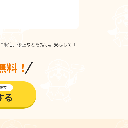
に来宅。修正などを指示。安心して工
無料！
件で
する