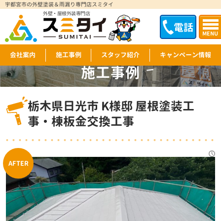
宇都宮市の外壁塗装＆雨漏り専門店スミタイ
外壁・屋根外装専門店
電話
MENU
会社案内
施工事例
スタッフ紹介
キャンペーン情報
施工事例
WORKS
栃木県日光市 K様邸 屋根塗装工
事・棟板金交換工事