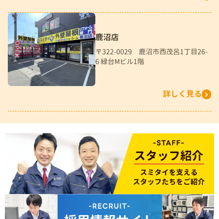
鹿沼店
〒322-0029 鹿沼市西茂呂1丁目26-
6 緑台Mビル1階
詳しく見る