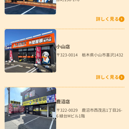
詳しく見る
小山店
〒323-0014 栃木県小山市喜沢1432
詳しく見る
鹿沼店
〒322-0029 鹿沼市西茂呂1丁目26-
6 緑台Mビル1階