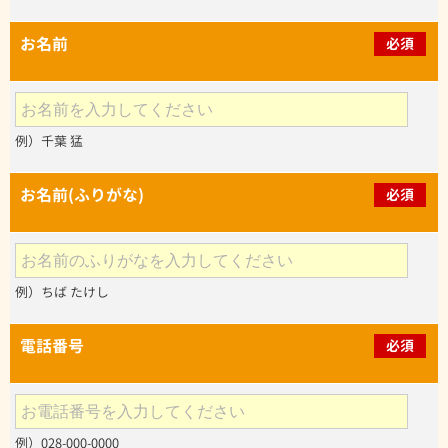
お名前
必須
例）千葉 猛
お名前(ふりがな)
必須
例）ちば たけし
電話番号
必須
例）028-000-0000