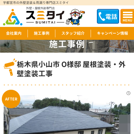
宇都宮市の外壁塗装＆雨漏り専門店スミタイ
外壁・屋根外装専門店
電話
MENU
会社案内
施工事例
スタッフ紹介
キャンペーン情報
施工事例
WORKS
栃木県小山市 O様邸 屋根塗装・外
壁塗装工事