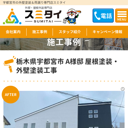
宇都宮市の外壁塗装＆雨漏り専門店スミタイ
外壁・屋根外装専門店
電話
MENU
会社案内
施工事例
スタッフ紹介
キャンペーン情報
施工事例
WORKS
栃木県宇都宮市 A様邸 屋根塗装・
外壁塗装工事