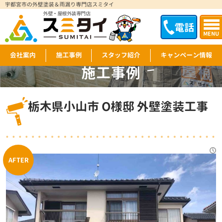
宇都宮市の外壁塗装＆雨漏り専門店スミタイ
外壁・屋根外装専門店
電話
MENU
会社案内
施工事例
スタッフ紹介
キャンペーン情報
施工事例
WORKS
栃木県小山市 O様邸 外壁塗装工事