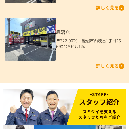
詳しく見る
鹿沼店
〒322-0029 鹿沼市西茂呂1丁目26-
6 緑台Mビル1階
詳しく見る