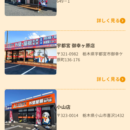
649－1
詳しく見る
宇都宮 御幸ヶ原店
〒321-0982 栃木県宇都宮市御幸ケ
原町136-176
詳しく見る
小山店
〒323-0014 栃木県小山市喜沢1432