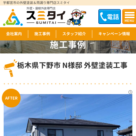
宇都宮市の外壁塗装＆雨漏り専門店スミタイ
外壁・屋根外装専門店
電話
MENU
会社案内
施工事例
スタッフ紹介
キャンペーン情報
施工事例
WORKS
栃木県下野市 N様邸 外壁塗装工事