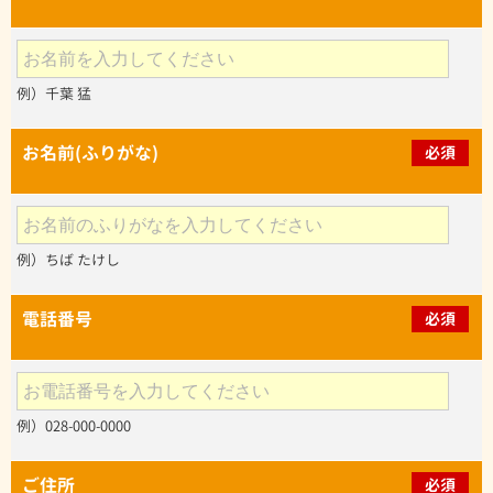
例）千葉 猛
お名前(ふりがな)
必須
例）ちば たけし
電話番号
必須
例）028-000-0000
ご住所
必須