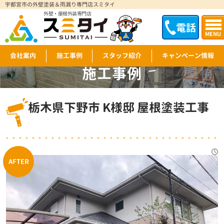
宇都宮市の外壁塗装＆雨漏り専門店スミタイ
外壁・屋根外装専門店
電話
MENU
会社案内
施工事例
スタッフ紹介
キャンペーン情報
施工事例
WORKS
栃木県下野市 K様邸 屋根塗装工事