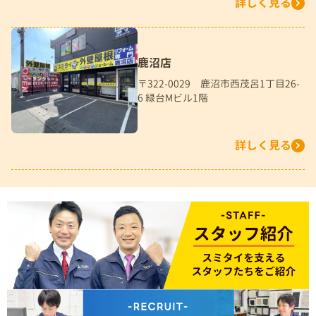
詳しく見る
鹿沼店
〒322-0029 鹿沼市西茂呂1丁目26-
6 緑台Mビル1階
詳しく見る