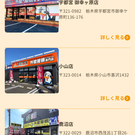
宇都宮 御幸ヶ原店
〒321-0982 栃木県宇都宮市御幸ケ
原町136-176
詳しく見る
小山店
〒323-0014 栃木県小山市喜沢1432
詳しく見る
鹿沼店
〒322-0029 鹿沼市西茂呂1丁目26-