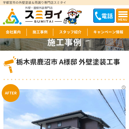
宇都宮市の外壁塗装＆雨漏り専門店スミタイ
外壁・屋根外装専門店
電話
MENU
会社案内
施工事例
スタッフ紹介
キャンペーン情報
施工事例
WORKS
栃木県鹿沼市 A様邸 外壁塗装工事