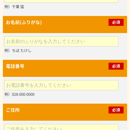
例）千葉 猛
お名前(ふりがな)
必須
例）ちば たけし
電話番号
必須
例）028-000-0000
ご住所
必須