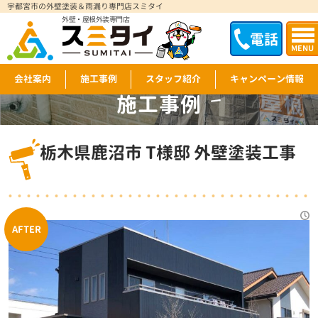
宇都宮市の外壁塗装＆雨漏り専門店スミタイ
外壁・屋根外装専門店
電話
MENU
会社案内
施工事例
スタッフ紹介
キャンペーン情報
施工事例
WORKS
栃木県鹿沼市 T様邸 外壁塗装工事