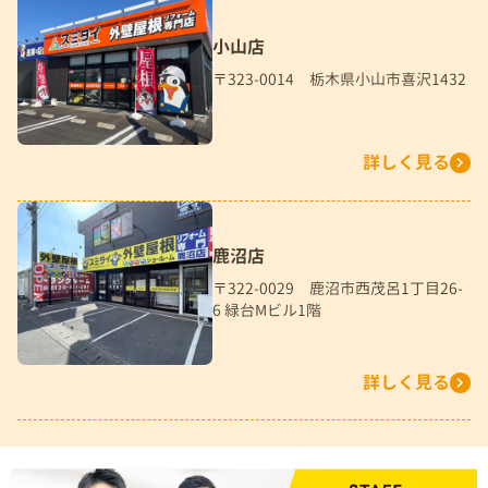
小山店
〒323-0014 栃木県小山市喜沢1432
詳しく見る
鹿沼店
〒322-0029 鹿沼市西茂呂1丁目26-
6 緑台Mビル1階
詳しく見る