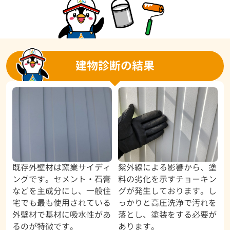
建物診断の結果
既存外壁材は窯業サイディ
紫外線による影響から、塗
ングです。セメント・石膏
料の劣化を示すチョーキン
などを主成分にし、一般住
グが発生しております。し
宅でも最も使用されている
っかりと高圧洗浄で汚れを
外壁材で基材に吸水性があ
落とし、塗装をする必要が
るのが特徴です。
あります。