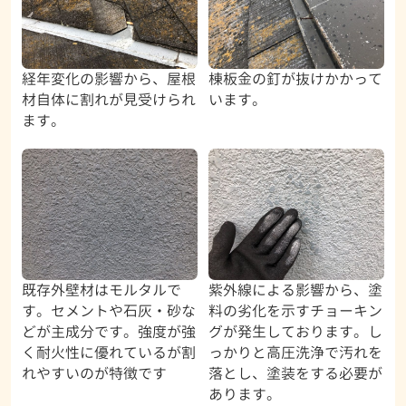
経年変化の影響から、屋根
棟板金の釘が抜けかかって
材自体に割れが見受けられ
います。
ます。
既存外壁材はモルタルで
紫外線による影響から、塗
す。セメントや石灰・砂な
料の劣化を示すチョーキン
どが主成分です。強度が強
グが発生しております。し
く耐火性に優れているが割
っかりと高圧洗浄で汚れを
れやすいのが特徴です
落とし、塗装をする必要が
あります。