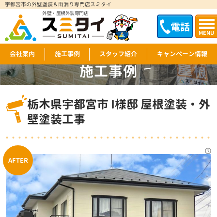
宇都宮市の外壁塗装＆雨漏り専門店スミタイ
外壁・屋根外装専門店
電話
MENU
会社案内
施工事例
スタッフ紹介
キャンペーン情報
施工事例
WORKS
栃木県宇都宮市 I様邸 屋根塗装・外
壁塗装工事