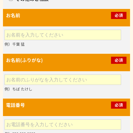
お名前
必須
例）千葉 猛
お名前(ふりがな)
必須
例）ちば たけし
電話番号
必須