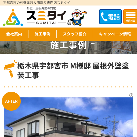
宇都宮市の外壁塗装＆雨漏り専門店スミタイ
外壁・屋根外装専門店
電話
MENU
会社案内
施工事例
スタッフ紹介
キャンペーン情報
施工事例
WORKS
栃木県宇都宮市 M様邸 屋根外壁塗
装工事