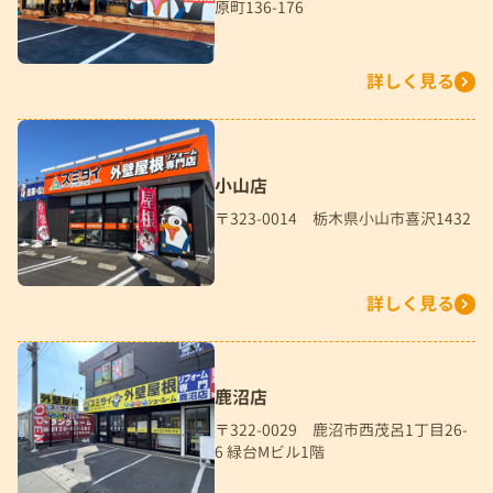
原町136-176
詳しく見る
小山店
〒323-0014 栃木県小山市喜沢1432
詳しく見る
鹿沼店
〒322-0029 鹿沼市西茂呂1丁目26-
6 緑台Mビル1階