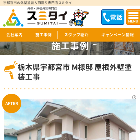
宇都宮市の外壁塗装＆雨漏り専門店スミタイ
外壁・屋根外装専門店
電話
MENU
会社案内
施工事例
スタッフ紹介
キャンペーン情報
施工事例
WORKS
栃木県宇都宮市 M様邸 屋根外壁塗
装工事