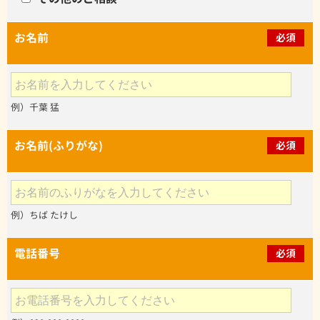
お名前
必須
例）千葉 猛
お名前(ふりがな)
必須
例）ちば たけし
電話番号
必須