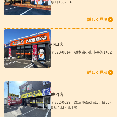
原町136-176
詳しく見る
小山店
〒323-0014 栃木県小山市喜沢1432
詳しく見る
鹿沼店
〒322-0029 鹿沼市西茂呂1丁目26-
6 緑台Mビル1階