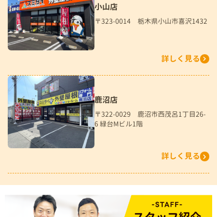
小山店
〒323-0014 栃木県小山市喜沢1432
詳しく見る
鹿沼店
〒322-0029 鹿沼市西茂呂1丁目26-
6 緑台Mビル1階
詳しく見る