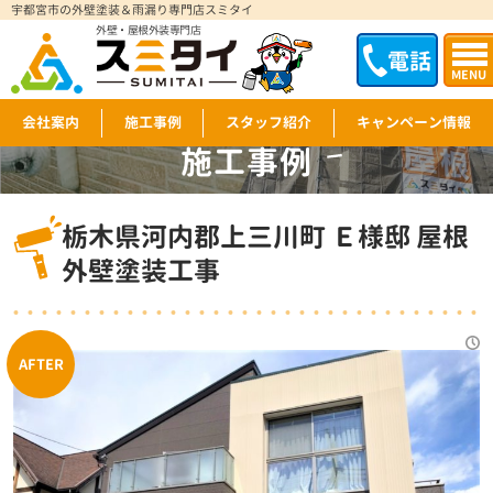
宇都宮市の外壁塗装＆雨漏り専門店スミタイ
外壁・屋根外装専門店
電話
MENU
会社案内
施工事例
スタッフ紹介
キャンペーン情報
施工事例
WORKS
栃木県河内郡上三川町 Ｅ様邸 屋根
外壁塗装工事