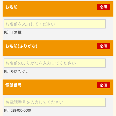
お名前
必須
例）千葉 猛
お名前(ふりがな)
必須
例）ちば たけし
電話番号
必須
例）028-000-0000