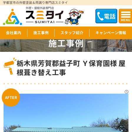
宇都宮市の外壁塗装＆雨漏り専門店スミタイ
外壁・屋根外装専門店
電話
MENU
会社案内
施工事例
スタッフ紹介
キャンペーン情報
施工事例
WORKS
栃木県芳賀郡益子町 Ｙ保育園様 屋
根葺き替え工事