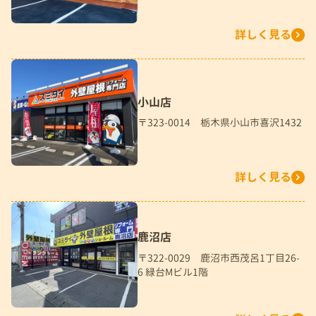
詳しく見る
小山店
〒323-0014 栃木県小山市喜沢1432
詳しく見る
鹿沼店
〒322-0029 鹿沼市西茂呂1丁目26-
6 緑台Mビル1階