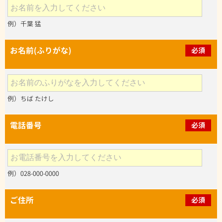
例）千葉 猛
お名前(ふりがな)
必須
例）ちば たけし
電話番号
必須
例）028-000-0000
ご住所
必須