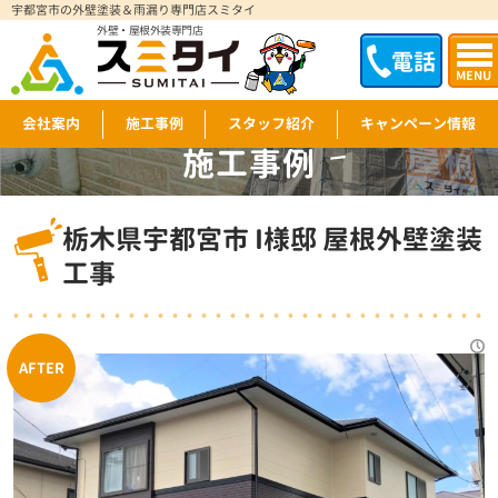
宇都宮市の外壁塗装＆雨漏り専門店スミタイ
外壁・屋根外装専門店
電話
MENU
会社案内
施工事例
スタッフ紹介
キャンペーン情報
施工事例
WORKS
栃木県宇都宮市 I様邸 屋根外壁塗装
工事