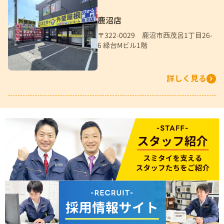
鹿沼店
〒322-0029 鹿沼市西茂呂1丁目26-
6 緑台Mビル1階
詳しく見る