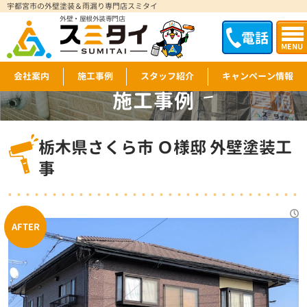
宇都宮市の外壁塗装＆雨漏り専門店スミタイ
外壁・屋根外装専門店
電話
MENU
会社案内
施工事例
スタッフ紹介
キャンペーン情報
施工事例
WORKS
栃木県さくら市 Ｏ様邸 外壁塗装工
事