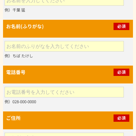
例）千葉 猛
お名前(ふりがな)
必須
例）ちば たけし
電話番号
必須
例）028-000-0000
ご住所
必須