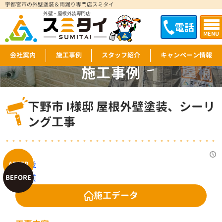
宇都宮市の外壁塗装＆雨漏り専門店スミタイ
外壁・屋根外装専門店
電話
MENU
会社案内
施工事例
スタッフ紹介
キャンペーン情報
施工事例
WORKS
下野市 I様邸 屋根外壁塗装、シーリ
ング工事
施工データ