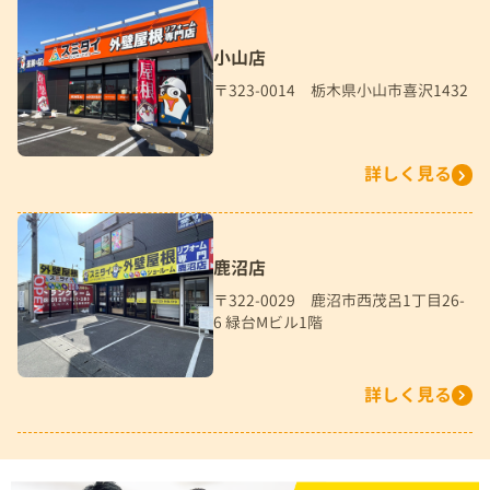
小山店
〒323-0014 栃木県小山市喜沢1432
詳しく見る
鹿沼店
〒322-0029 鹿沼市西茂呂1丁目26-
6 緑台Mビル1階
詳しく見る