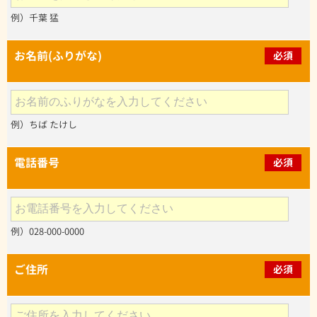
例）千葉 猛
お名前(ふりがな)
必須
例）ちば たけし
電話番号
必須
例）028-000-0000
ご住所
必須