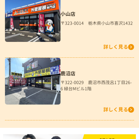
小山店
〒323-0014 栃木県小山市喜沢1432
詳しく見る
鹿沼店
〒322-0029 鹿沼市西茂呂1丁目26-
6 緑台Mビル1階
詳しく見る