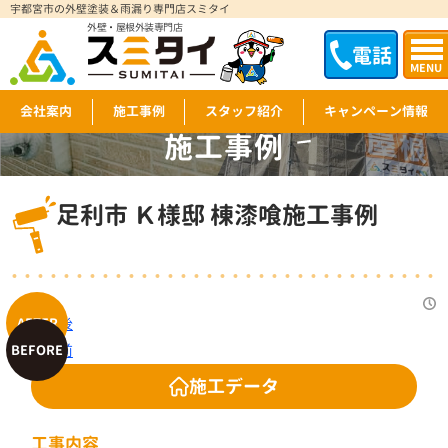
宇都宮市の外壁塗装＆雨漏り専門店スミタイ
外壁・屋根外装専門店
電話
MENU
会社案内
施工事例
スタッフ紹介
キャンペーン情報
施工事例
WORKS
足利市 Ｋ様邸 棟漆喰施工事例
施工データ
工事内容