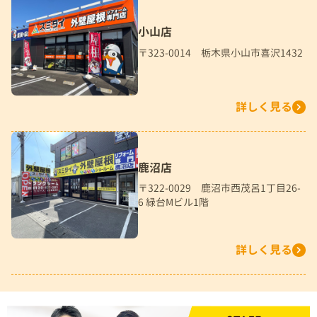
小山店
〒323-0014 栃木県小山市喜沢1432
詳しく見る
鹿沼店
〒322-0029 鹿沼市西茂呂1丁目26-
6 緑台Mビル1階
詳しく見る