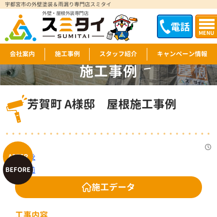
宇都宮市の外壁塗装＆雨漏り専門店スミタイ
外壁・屋根外装専門店
電話
MENU
会社案内
施工事例
スタッフ紹介
キャンペーン情報
施工事例
WORKS
芳賀町 A様邸 屋根施工事例
施工データ
工事内容