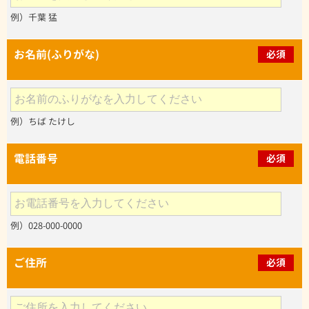
例）千葉 猛
お名前(ふりがな)
必須
例）ちば たけし
電話番号
必須
例）028-000-0000
ご住所
必須