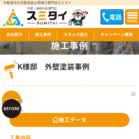
宇都宮市の外壁塗装＆雨漏り専門店スミタイ
外壁・屋根外装専門店
電話
MENU
会社案内
施工事例
スタッフ紹介
キャンペーン情報
施工事例
WORKS
K様邸 外壁塗装事例
施工データ
工事内容