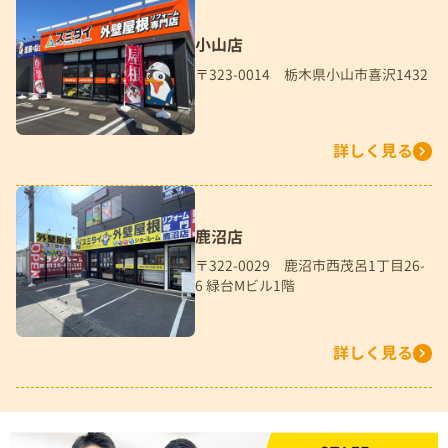
小山店
〒323-0014 栃木県小山市喜沢1432
詳しく見る
鹿沼店
〒322-0029 鹿沼市西茂呂1丁目26-
6 緑台Mビル1階
詳しく見る