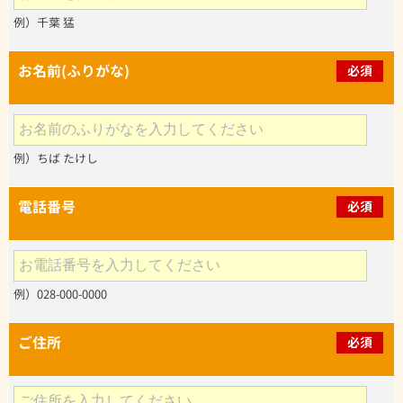
例）千葉 猛
お名前(ふりがな)
必須
例）ちば たけし
電話番号
必須
例）028-000-0000
ご住所
必須