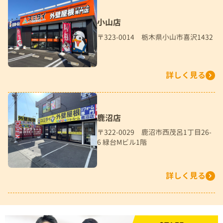
小山店
〒323-0014 栃木県小山市喜沢1432
詳しく見る
鹿沼店
〒322-0029 鹿沼市西茂呂1丁目26-
6 緑台Mビル1階
詳しく見る