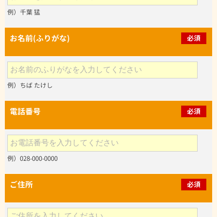
例）千葉 猛
お名前(ふりがな)
必須
例）ちば たけし
電話番号
必須
例）028-000-0000
ご住所
必須