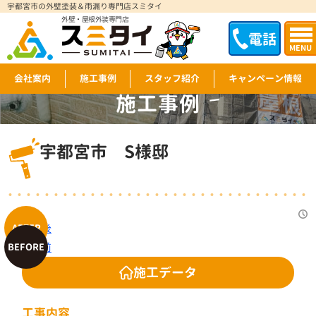
宇都宮市の外壁塗装＆雨漏り専門店スミタイ
外壁・屋根外装専門店
電話
MENU
会社案内
施工事例
スタッフ紹介
キャンペーン情報
施工事例
WORKS
宇都宮市 S様邸
施工データ
工事内容