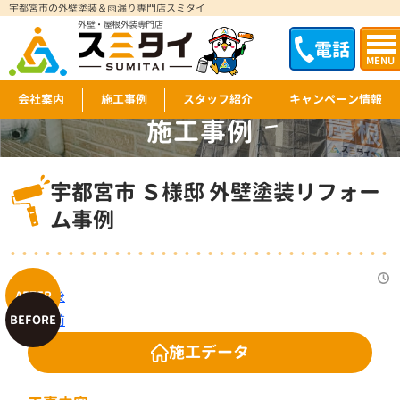
宇都宮市の外壁塗装＆雨漏り専門店スミタイ
外壁・屋根外装専門店
電話
MENU
会社案内
施工事例
スタッフ紹介
キャンペーン情報
施工事例
WORKS
宇都宮市 Ｓ様邸 外壁塗装リフォー
ム事例
施工データ